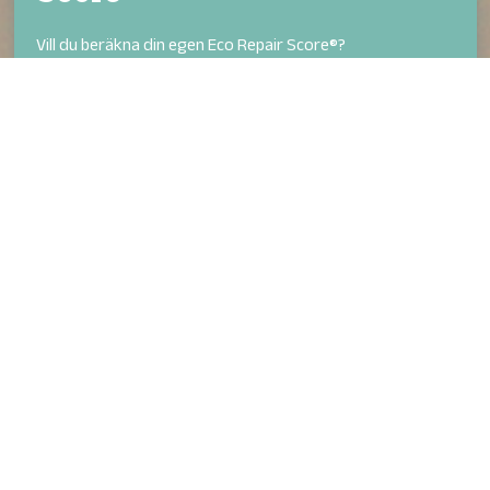
Vill du beräkna din egen Eco Repair Score®?
Ta reda på fordonsreparationens miljöpåverkan med
hjälp av vår praktiska kalkylator.
Beräkna poäng