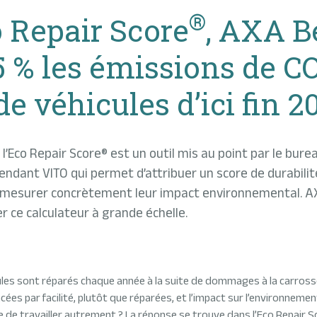
®
o Repair Score
, AXA B
5 % les émissions de C
e véhicules d’ici fin 2
l’Eco Repair Score® est un outil mis au point par le bure
ndant VITO qui permet d’attribuer un score de durabilité
de mesurer concrètement leur impact environnemental. A
r ce calculateur à grande échelle.
cules sont réparés chaque année à la suite de dommages à la carrosse
es par facilité, plutôt que réparées, et l’impact sur l’environneme
 de travailler autrement ? La réponse se trouve dans l’Eco Repair Sc