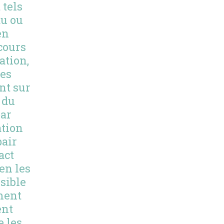
tels
au ou
en
cours
ation,
ves
nt sur
 du
par
ation
pair
act
en les
sible
ment
ent
e les