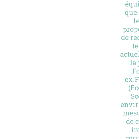
équ
que 
l
prop
de re
te
actue
la
Fo
ex.F
(Ec
Sc
envir
mesu
de 
im
corr