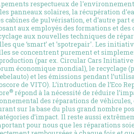
ipements respectueux de l'environnement 
les panneaux solaires, la récupération d'e
es cabines de pulvérisation, et d'autre part 
osant aux employés des formations et des 
cyclage aux nouvelles techniques de répar
lles que ‘smart’ et 'spotrepair'. Les initiati
lles se concentrent purement et simpleme
 production (par ex. Circular Cars Initiative
rum économique mondial), le recyclage (
ebelauto) et les émissions pendant l’utilis
oscore de VITO). L’introduction de l’Eco Re
®
ore
répond à la nécessité de réduire l’imp
onnemental des réparations de véhicules, 
rant sur la base du plus grand nombre pos
catégories d’impact. Il reste aussi extrême
portant pour nous que les réparations soi
ectement remboursées à chaque fois et qu