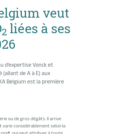
elgium veut
O
liées à ses
2
026
au d’expertise Vonck et
 (allant de A à E) aux
XA Belgium est la première
rie ou de gros dégâts. Il arrive
nt varie considérablement selon la
ore®, qui peut attribuer à toute