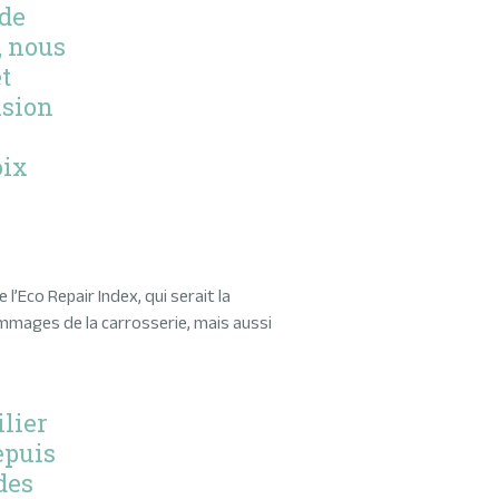
 de
, nous
t
ision
oix
 l’Eco Repair Index, qui serait la
mmages de la carrosserie, mais aussi
lier
epuis
des